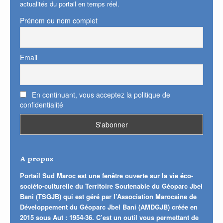
actualités du portail en temps réel.
Prénom ou nom complet
Email
En continuant, vous acceptez la politique de
confidentialité
A propos
Portail Sud Maroc est une fenêtre ouverte sur la vie éco-
sociéto-culturelle du Territoire Soutenable du Géoparc Jbel
Bani (TSGJB) qui est géré par l’Association Marocaine de
Développement du Géoparc Jbel Bani (AMDGJB) créée en
2015 sous Aut : 1954-36. C’est un outil vous permettant de