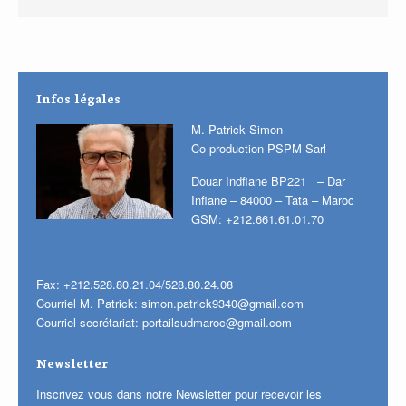
Infos légales
M. Patrick Simon
Co production PSPM Sarl
Douar Indfiane BP221 – Dar
Infiane – 84000 – Tata – Maroc
GSM: +212.661.61.01.70
Fax: +212.528.80.21.04/528.80.24.08
Courriel M. Patrick:
simon.patrick9340@gmail.com
Courriel secrétariat:
portailsudmaroc@gmail.com
Newsletter
Inscrivez vous dans notre Newsletter pour recevoir les