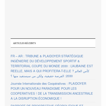
ARTICLES RÉCENTS
FR – AR : TRIBUNE & PLAIDOYER STRATÉGIQUE
INGÉNIERIE DU DÉVELOPPEMENT SPORTIF &
TERRITORIAL COUPE DU MONDE 2030 : L’AUBAINE EST
REELLE, MAIS A QUI PROFITERA-T-ELLE ? كأس العالم
2030: الفرصة حقيقية، ولكن من سيستفيد منها ؟
Journée Internationale des Coopératives : PLAIDOYER
POUR UN NOUVEAU PARADIGME POUR LES
COOPERATIVES ! DE LA TRANSMISSION ANCESTRALE
A LA DISRUPTION ÉCONOMIQUE !
RAPPORT DE PROSPECTIVE GÉOPOLITIQUE ET