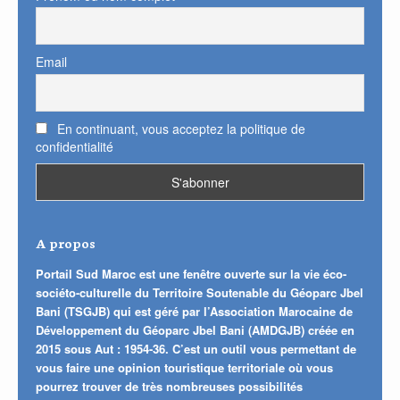
Email
En continuant, vous acceptez la politique de
confidentialité
A propos
Portail Sud Maroc est une fenêtre ouverte sur la vie éco-
sociéto-culturelle du Territoire Soutenable du Géoparc Jbel
Bani (TSGJB) qui est géré par l’Association Marocaine de
Développement du Géoparc Jbel Bani (AMDGJB) créée en
2015 sous Aut : 1954-36. C’est un outil vous permettant de
vous faire une opinion touristique territoriale où vous
pourrez trouver de très nombreuses possibilités