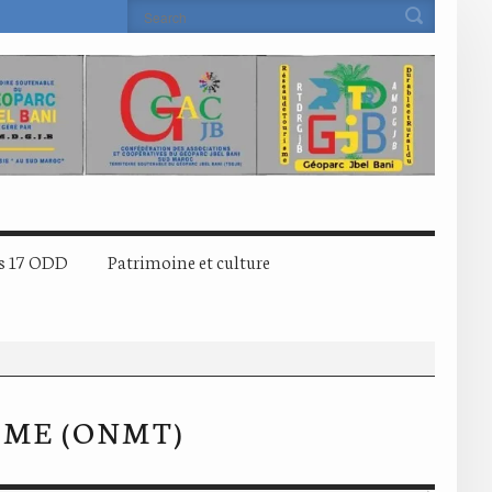
s 17 ODD
Patrimoine et culture
SME (ONMT)