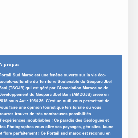
A propos
Portail Sud Maroc est une fenêtre ouverte sur la vie éco-
sociéto-culturelle du Territoire Soutenable du Géoparc Jbel
Bani (TSGJB) qui est géré par l’Association Marocaine de
Développement du Géoparc Jbel Bani (AMDGJB) créée en
2015 sous Aut : 1954-36. C’est un outil vous permettant de
vous faire une opinion touristique territoriale où vous
pourrez trouver de très nombreuses possibilités
d’expériences inoubliables ! Ce paradis des Géologues et
des Photographes vous offre ses paysages, géo-sites, faune
et flore parfaitement ! Ce Portail sud maroc est reconnu en