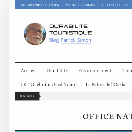
CRT GUELMIM OUED NOUN
PORTAIL SUD MAROC
LES 17 ODD
DUR
Accueil
Durabilité
Environnement
Tour
CRT Guelmim Oued Noun
La Palme de l’Oasis
TENDANCE
OFFICE NA