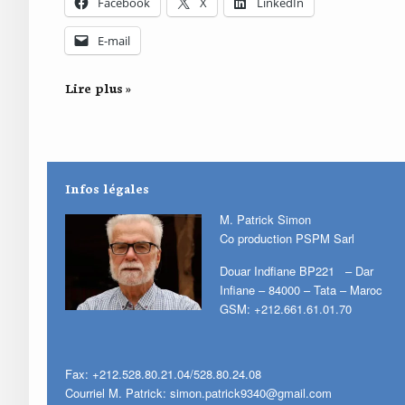
Facebook
X
LinkedIn
E-mail
Lire plus »
Infos légales
M. Patrick Simon
Co production PSPM Sarl
Douar Indfiane BP221 – Dar
Infiane – 84000 – Tata – Maroc
GSM: +212.661.61.01.70
Fax: +212.528.80.21.04/528.80.24.08
Courriel M. Patrick:
simon.patrick9340@gmail.com