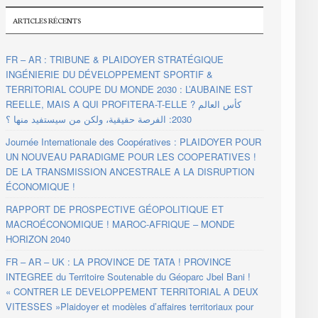
ARTICLES RÉCENTS
FR – AR : TRIBUNE & PLAIDOYER STRATÉGIQUE
INGÉNIERIE DU DÉVELOPPEMENT SPORTIF &
TERRITORIAL COUPE DU MONDE 2030 : L’AUBAINE EST
REELLE, MAIS A QUI PROFITERA-T-ELLE ? كأس العالم
2030: الفرصة حقيقية، ولكن من سيستفيد منها ؟
Journée Internationale des Coopératives : PLAIDOYER POUR
UN NOUVEAU PARADIGME POUR LES COOPERATIVES !
DE LA TRANSMISSION ANCESTRALE A LA DISRUPTION
ÉCONOMIQUE !
RAPPORT DE PROSPECTIVE GÉOPOLITIQUE ET
MACROÉCONOMIQUE ! MAROC-AFRIQUE – MONDE
HORIZON 2040
FR – AR – UK : LA PROVINCE DE TATA ! PROVINCE
INTEGREE du Territoire Soutenable du Géoparc Jbel Bani !
« CONTRER LE DEVELOPPEMENT TERRITORIAL A DEUX
VITESSES »Plaidoyer et modèles d’affaires territoriaux pour