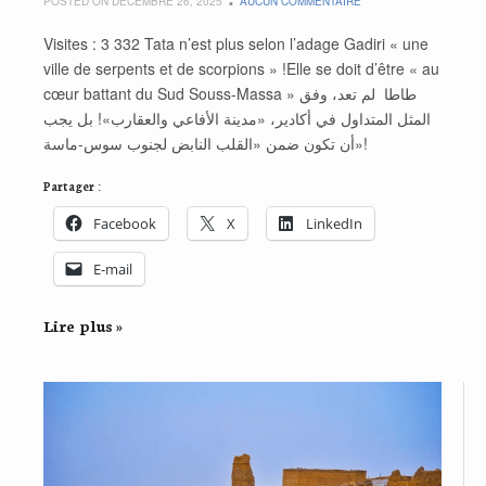
POSTED ON DÉCEMBRE 26, 2025
AUCUN COMMENTAIRE
Visites : 3 332 Tata n’est plus selon l’adage Gadiri « une
ville de serpents et de scorpions » !Elle se doit d’être « au
cœur battant du Sud Souss-Massa » طاطا لم تعد، وفق
المثل المتداول في أكادير، «مدينة الأفاعي والعقارب»! بل يجب
أن تكون ضمن «القلب النابض لجنوب سوس-ماسة»!
Partager :
Facebook
X
LinkedIn
E-mail
Lire plus »