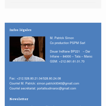
Infos légales
M. Patrick Simon
Co production PSPM Sarl
Douar Indfiane BP221 – Dar
Infiane – 84000 – Tata – Maroc
GSM: +212.661.61.01.70
Fax: +212.528.80.21.04/528.80.24.08
Courriel M. Patrick:
simon.patrick9340@gmail.com
Courriel secrétariat:
portailsudmaroc@gmail.com
Newsletter