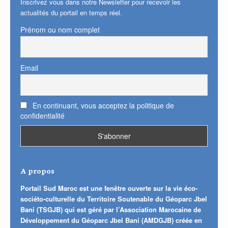
Inscrivez vous dans notre Newsletter pour recevoir les
actualités du portail en temps réel.
Prénom ou nom complet
Email
En continuant, vous acceptez la politique de
confidentialité
A propos
Portail Sud Maroc est une fenêtre ouverte sur la vie éco-
sociéto-culturelle du Territoire Soutenable du Géoparc Jbel
Bani (TSGJB) qui est géré par l’Association Marocaine de
Développement du Géoparc Jbel Bani (AMDGJB) créée en