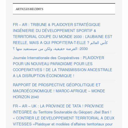
ARTICLES RÉCENTS
FR – AR : TRIBUNE & PLAIDOYER STRATÉGIQUE
INGÉNIERIE DU DÉVELOPPEMENT SPORTIF &
TERRITORIAL COUPE DU MONDE 2030 : L’AUBAINE EST
REELLE, MAIS A QUI PROFITERA-T-ELLE ? كأس العالم
2030: الفرصة حقيقية، ولكن من سيستفيد منها ؟
Journée Internationale des Coopératives : PLAIDOYER
POUR UN NOUVEAU PARADIGME POUR LES
COOPERATIVES ! DE LA TRANSMISSION ANCESTRALE
A LA DISRUPTION ÉCONOMIQUE !
RAPPORT DE PROSPECTIVE GÉOPOLITIQUE ET
MACROÉCONOMIQUE ! MAROC-AFRIQUE – MONDE
HORIZON 2040
FR – AR – UK : LA PROVINCE DE TATA ! PROVINCE
INTEGREE du Territoire Soutenable du Géoparc Jbel Bani !
« CONTRER LE DEVELOPPEMENT TERRITORIAL A DEUX
VITESSES »Plaidoyer et modèles d’affaires territoriaux pour